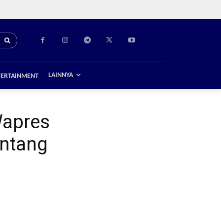
LAINNYA
TERTAINMENT
Wapres
intang