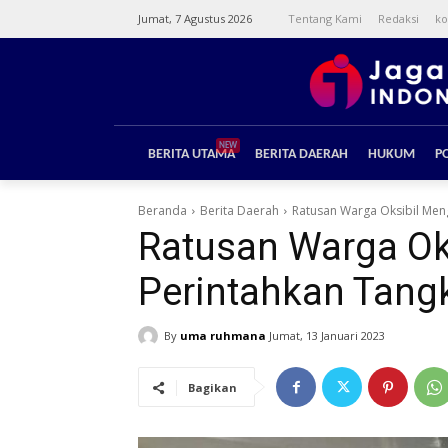
Jumat, 7 Agustus 2026
Tentang Kami
Redaksi
ko
NEW
BERITA UTAMA
BERITA DAERAH
HUKUM
PO
Beranda
Berita Daerah
Ratusan Warga Oksibil Men
Ratusan Warga Ok
Perintahkan Tang
By
uma ruhmana
Jumat, 13 Januari 2023
Bagikan