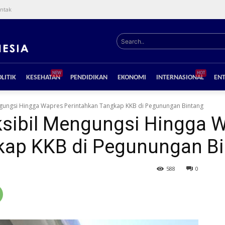
ntak
Search..
NEW
HOT
LITIK
KESEHATAN
PENDIDIKAN
EKONOMI
INTERNASIONAL
EN
gungsi Hingga Wapres Perintahkan Tangkap KKB di Pegunungan Bintang
sibil Mengungsi Hingga 
kap KKB di Pegunungan B
588
0