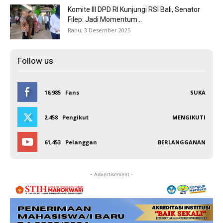
Komite III DPD RI Kunjungi RSI Bali, Senator
Filep: Jadi Momentum...
Rabu, 3 Desember 2025
Follow us
16,985
Fans
SUKA
2,458
Pengikut
MENGIKUTI
61,453
Pelanggan
BERLANGGANAN
- Advertisement -