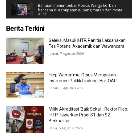
Bantuan menumpuk di Posko, Warga korban
bencana di Kabupaten Kupang marah dan minta
dibagikan.
01:08
Keterangan Kepala BNPB, Doni Monardo Terkait
Berita Terkini
Bencana di NTT
03:16
Seleksi Masuk IHTP, Panitia Laksanakan
Tes Potensi Akademik dan Wawancara
Jumat, 7 Agustus 2026
Filep Wamafma: Otsus Merupakan
Instrumen Politik Lindungi Hak OAP
Kamis, 6 Agustus 2026
Miliki Akreditasi ‘Baik Sekali’, Rektor Filep:
IHTP Tawarkan Prodi S1 dan S2
Berkualitas
Rabu, 5 Agustus 2026