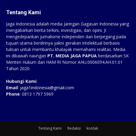
languages.
preparing presentations to ensure precise, natural language.
Tentang Kami
For practical workflows, export plain text when possible and review
Jaga Indonesia adalah media Jaringan Gagasan Indonesia yang
machine output for cultural nuances and formatting. When you need
mengabarkan berita terkini, investigasi, dan opini. JI
precise, fast conversion of articles, certificates or manuals, choose a
mengedepankan jurnalisme independen dan berpegang pada
service that supports multiple formats and clear provenance. Try
tujuan utama berdirinya yakni gerakan intelektual berbasis
the quick lookup for terms with this link:
document translation
and
tulisan untuk membantu khalayak memahami realitas. Media
always proofread the finished draft for tone and consistency.
ini dibawah naungan
PT. MEDIA JAGA PAPUA
berdasarkan SK
Menteri Hukum dan HAM RI Nomor AHU.0006094.AH.01.01
Tahun 2020.
Hubungi Kami
:
Email
:
jaga1indonesia@gmail.com
Phone
: 0813 1797 5969
Tentang Kami
Redaksi
kontak