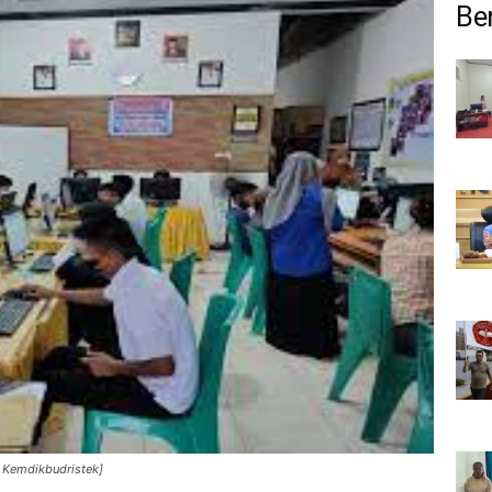
Ber
K Kemdikbudristek]