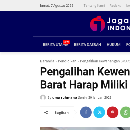
Jumat, 7 Agustus 2026
Tentang Kami
Redaksi
ko
NEW
BERITA UTAMA
BERITA DAERAH
HUKUM
PO
Beranda
Pendidikan
Pengalihan Kewenangan SMA/SMK
Pengalihan Kewen
Barat Harap Miliki
By
uma ruhmana
Senin, 30 Januari 2023
Bagikan