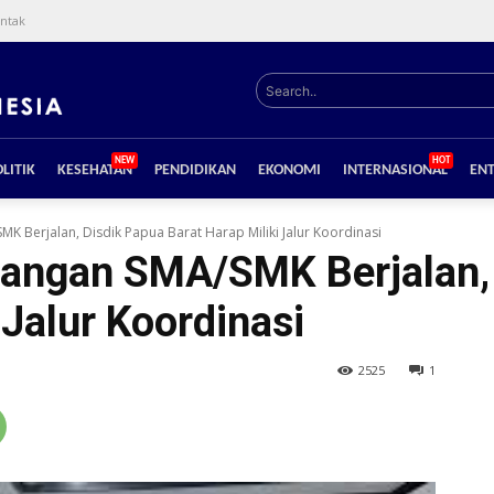
ntak
Search..
NEW
HOT
LITIK
KESEHATAN
PENDIDIKAN
EKONOMI
INTERNASIONAL
EN
 Berjalan, Disdik Papua Barat Harap Miliki Jalur Koordinasi
angan SMA/SMK Berjalan, 
 Jalur Koordinasi
2525
1