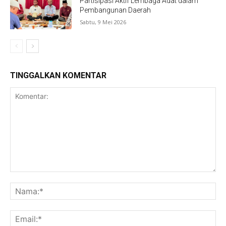
Partisipasi Aktif Lembaga Adat dalam
Pembangunan Daerah
Sabtu, 9 Mei 2026
TINGGALKAN KOMENTAR
Komentar:
Na
Ema