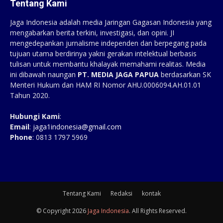
Tentang Kami
Jaga Indonesia adalah media Jaringan Gagasan Indonesia yang
mengabarkan berita terkini, investigasi, dan opini. JI
mengedepankan jurnalisme independen dan berpegang pada
tujuan utama berdirinya yakni gerakan intelektual berbasis
tulisan untuk membantu khalayak memahami realitas. Media
ini dibawah naungan
PT. MEDIA JAGA PAPUA
berdasarkan SK
Menteri Hukum dan HAM RI Nomor AHU.0006094.AH.01.01
Tahun 2020.
Hubungi Kami
:
Email
:
jaga1indonesia@gmail.com
Phone
: 0813 1797 5969
Tentang Kami
Redaksi
kontak
© Copyright 2026
Jaga Indonesia
. All Rights Reserved.