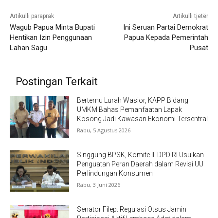
Artikulli paraprak
Artikulli tjetër
Wagub Papua Minta Bupati
Ini Seruan Partai Demokrat
Hentikan Izin Penggunaan
Papua Kepada Pemerintah
Lahan Sagu
Pusat
Postingan Terkait
Bertemu Lurah Wasior, KAPP Bidang
UMKM Bahas Pemanfaatan Lapak
Kosong Jadi Kawasan Ekonomi Tersentral
Rabu, 5 Agustus 2026
Singgung BPSK, Komite III DPD RI Usulkan
Penguatan Peran Daerah dalam Revisi UU
Perlindungan Konsumen
Rabu, 3 Juni 2026
Senator Filep: Regulasi Otsus Jamin