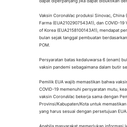
dapat diperpanjang jika dapat dibuktikan de
Vaksin CoronaVac produksi Sinovac, China
Farma (EUA2102907543A1), dan COVID-19 Va
of Korea (EUA2158100143A1), mendapat per
bulan sejak tanggal pembuatan berdasarkan
POM.
Persyaratan batas kedaluwarsa 6 (enam) bu
vaksin pandemi sebagaimana dalam butir s
Pemilik EUA wajib memastikan bahwa vaksi
COVID-19 memenuhi persyaratan mutu, keam
vaksin CoronaVac bekerja sama dengan Pem
Provinsi/Kabupaten/Kota untuk memastikan
yang harus sesuai dengan persetujuan EUA
Apabila masyarakat memerlukan informasi 