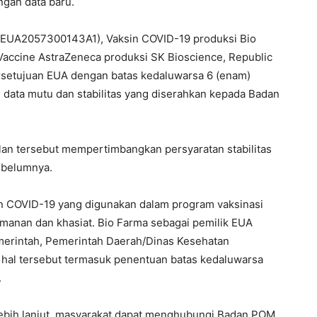
ngan data baru.
 (EUA2057300143A1), Vaksin COVID-19 produksi Bio
ccine AstraZeneca produksi SK Bioscience, Republic
setujuan EUA dengan batas kedaluwarsa 6 (enam)
 data mutu dan stabilitas yang diserahkan kepada Badan
lan tersebut mempertimbangkan persyaratan stabilitas
ebelumnya.
n COVID-19 yang digunakan dalam program vaksinasi
anan dan khasiat. Bio Farma sebagai pemilik EUA
erintah, Pemerintah Daerah/Dinas Kesehatan
 hal tersebut termasuk penentuan batas kedaluwarsa
.
lebih lanjut, masyarakat dapat menghubungi Badan POM