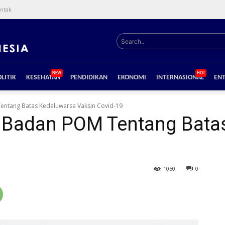
ntak
Search..
NEW
HOT
LITIK
KESEHATAN
PENDIDIKAN
EKONOMI
INTERNASIONAL
EN
entang Batas Kedaluwarsa Vaksin Covid-19
 Badan POM Tentang Bata
1050
0