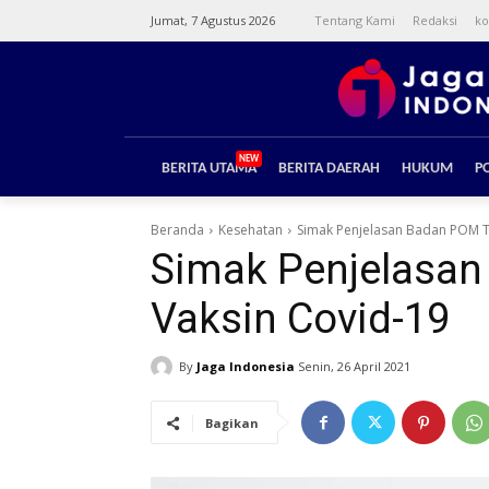
Jumat, 7 Agustus 2026
Tentang Kami
Redaksi
ko
NEW
BERITA UTAMA
BERITA DAERAH
HUKUM
PO
Beranda
Kesehatan
Simak Penjelasan Badan POM T
Simak Penjelasan
Vaksin Covid-19
By
Jaga Indonesia
Senin, 26 April 2021
Bagikan