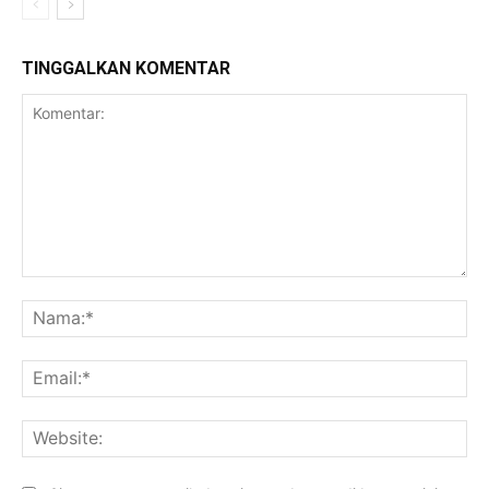
TINGGALKAN KOMENTAR
Komentar:
Na
Ema
Web