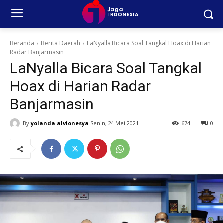
Beranda
Berita Daerah
LaNyalla Bicara Soal Tangkal Hoax di Harian
Radar Banjarmasin
LaNyalla Bicara Soal Tangkal
Hoax di Harian Radar
Banjarmasin
By
yolanda alvionesya
Senin, 24 Mei 2021
674
0