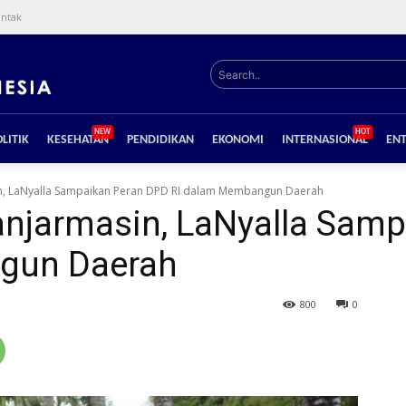
ntak
Search..
NEW
HOT
LITIK
KESEHATAN
PENDIDIKAN
EKONOMI
INTERNASIONAL
EN
in, LaNyalla Sampaikan Peran DPD RI dalam Membangun Daerah
anjarmasin, LaNyalla Sam
gun Daerah
800
0