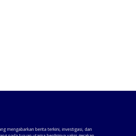
:
g mengabarkan berita terkini, investigasi, dan
ang pada tujuan utama berdirinya yakni gerakan