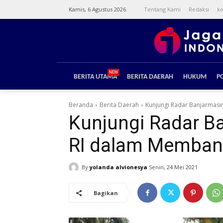
Kamis, 6 Agustus 2026
Tentang Kami
Redaksi
ko
NEW
BERITA UTAMA
BERITA DAERAH
HUKUM
PO
Beranda
Berita Daerah
Kunjungi Radar Banjarmas
Kunjungi Radar B
RI dalam Memban
By
yolanda alvionesya
Senin, 24 Mei 2021
Bagikan