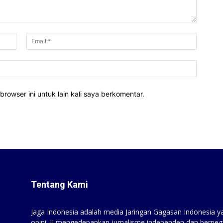
Nama:*
Email:*
Website
rowser ini untuk lain kali saya berkomentar.
Tentang Kami
Jaga Indonesia adalah media Jaringan Gagasan Indonesia yan
opini. JI mengedepankan jurnalisme independen dan berpeg