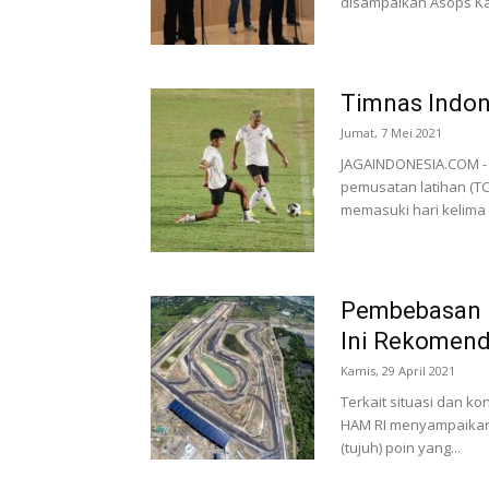
disampaikan Asops Kap
Timnas Indon
Jumat, 7 Mei 2021
JAGAINDONESIA.COM -
pemusatan latihan (TC)
memasuki hari kelima s
Pembebasan L
Ini Rekomen
Kamis, 29 April 2021
Terkait situasi dan ko
HAM RI menyampaikan 
(tujuh) poin yang...