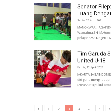
Senator Filep:
Luang Dengan
Senin, 26 April 2021
MANOKWARI, JAGAINDON
Wamafma,SH.,M.Hum m
pelajar SMA Negeri 1 
Tim Garuda S
United U-18
Kamis, 22 April 2021
JAKARTA, JAGAINDONES
diri guna menghadapi 
(20/4/2021) pukul 18:45.
...
1
2
3
4
6