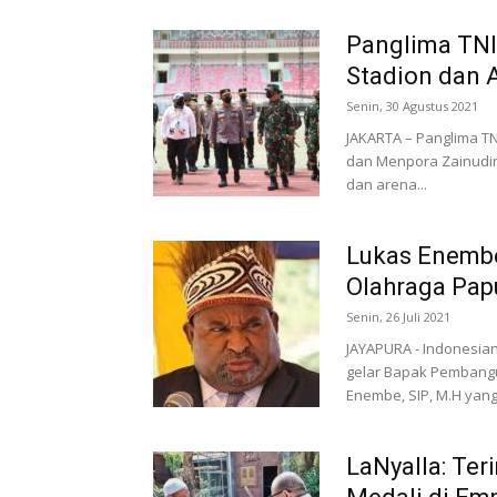
Panglima TNI
Stadion dan 
Senin, 30 Agustus 2021
JAKARTA – Panglima TNI
dan Menpora Zainudin
dan arena...
Lukas Enembe
Olahraga Pap
Senin, 26 Juli 2021
JAYAPURA - Indonesian
gelar Bapak Pembang
Enembe, SIP, M.H yang 
LaNyalla: Ter