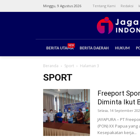
Minggu, 9 Agustus 2026
Tentang Kami
Redaksi
NEW
BERITA UTAMA
BERITA DAERAH
HUKUM
PO
Beranda
Sport
Halaman 3
SPORT
Freeport Spo
Diminta Ikut 
Selasa, 14 September 20
JAYAPURA – PT Freepo
(PON) XX Papua yang 
Kesepakatan kerja...