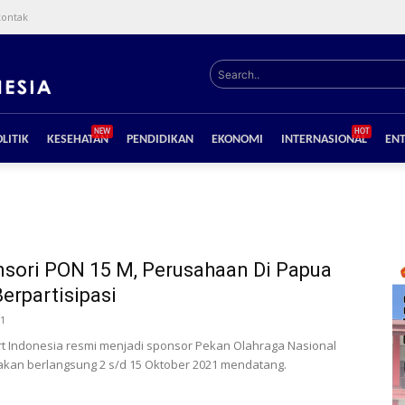
kontak
Search..
NEW
HOT
LITIK
KESEHATAN
PENDIDIKAN
EKONOMI
INTERNASIONAL
EN
nsori PON 15 M, Perusahaan Di Papua
Berpartisipasi
21
rt Indonesia resmi menjadi sponsor Pekan Olahraga Nasional
akan berlangsung 2 s/d 15 Oktober 2021 mendatang.