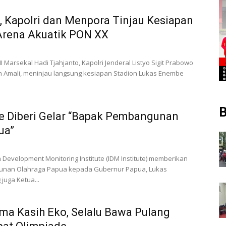
, Kapolri dan Menpora Tinjau Kesiapan
Arena Akuatik PON XX
 Marsekal Hadi Tjahjanto, Kapolri Jenderal Listyo Sigit Prabowo
 Amali, meninjau langsung kesiapan Stadion Lukas Enembe
B
 Diberi Gelar “Bapak Pembangunan
ua”
 Development Monitoring Institute (IDM Institute) memberikan
unan Olahraga Papua kepada Gubernur Papua, Lukas
juga Ketua...
ima Kasih Eko, Selalu Bawa Pulang