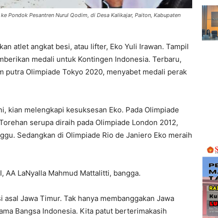
 ke Pondok Pesantren Nurul Qodim, di Desa Kalikajar, Paiton, Kabupaten
 atlet angkat besi, atau lifter, Eko Yuli Irawan. Tampil
mberikan medali untuk Kontingen Indonesia. Terbaru,
gram putra Olimpiade Tokyo 2020, menyabet medali perak
ini, kian melengkapi kesuksesan Eko. Pada Olimpiade
 Torehan serupa diraih pada Olimpiade London 2012,
gu. Sedangkan di Olimpiade Rio de Janiero Eko meraih
, AA LaNyalla Mahmud Mattalitti, bangga.
esi asal Jawa Timur. Tak hanya membanggakan Jawa
ma Bangsa Indonesia. Kita patut berterimakasih