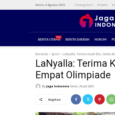
Kamis, 6 Agustus 2026
Tentang Kami
Redaksi
ko
NEW
BERITA UTAMA
BERITA DAERAH
HUKUM
PO
Beranda
Sport
LaNyalla: Terima Kasih Eko, Selalu
LaNyalla: Terima 
Empat Olimpiade
By
Jaga Indonesia
Senin, 26 Juli 2021
Bagikan