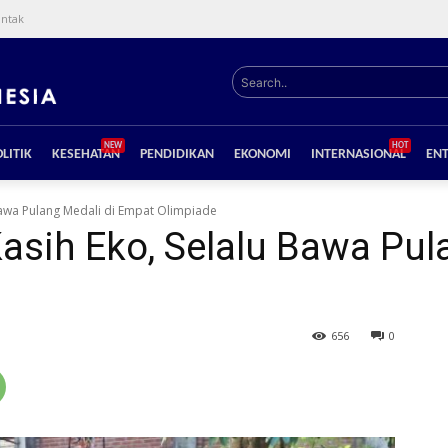
ntak
Search..
NEW
HOT
LITIK
KESEHATAN
PENDIDIKAN
EKONOMI
INTERNASIONAL
EN
 Bawa Pulang Medali di Empat Olimpiade
Kasih Eko, Selalu Bawa Pul
656
0