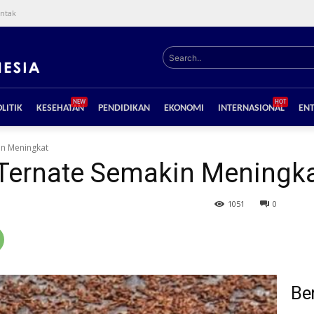
ntak
Search..
NEW
HOT
LITIK
KESEHATAN
PENDIDIKAN
EKONOMI
INTERNASIONAL
EN
in Meningkat
 Ternate Semakin Meningk
1051
0
Ber