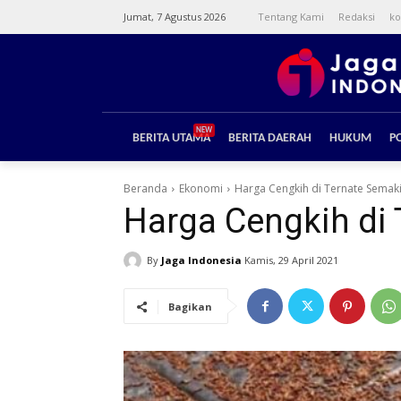
Jumat, 7 Agustus 2026
Tentang Kami
Redaksi
ko
NEW
BERITA UTAMA
BERITA DAERAH
HUKUM
PO
Beranda
Ekonomi
Harga Cengkih di Ternate Semak
Harga Cengkih di
By
Jaga Indonesia
Kamis, 29 April 2021
Bagikan