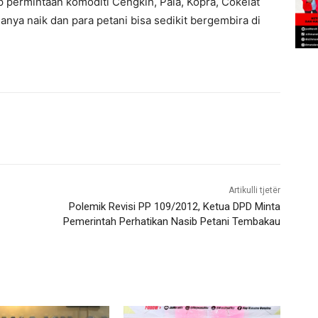
 permintaan komoditi Cengkih, Pala, Kopra, Cokelat
nya naik dan para petani bisa sedikit bergembira di
Artikulli tjetër
Polemik Revisi PP 109/2012, Ketua DPD Minta
Pemerintah Perhatikan Nasib Petani Tembakau