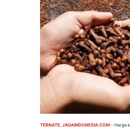
TERNATE, JAGAINDONESIA.COM
– Harga k