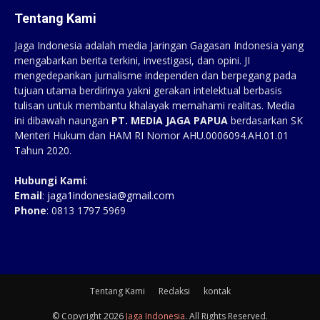
Tentang Kami
Jaga Indonesia adalah media Jaringan Gagasan Indonesia yang
mengabarkan berita terkini, investigasi, dan opini. JI
mengedepankan jurnalisme independen dan berpegang pada
tujuan utama berdirinya yakni gerakan intelektual berbasis
tulisan untuk membantu khalayak memahami realitas. Media
ini dibawah naungan
PT. MEDIA JAGA PAPUA
berdasarkan SK
Menteri Hukum dan HAM RI Nomor AHU.0006094.AH.01.01
Tahun 2020.
Hubungi Kami
:
Email
:
jaga1indonesia@gmail.com
Phone
: 0813 1797 5969
Tentang Kami
Redaksi
kontak
© Copyright 2026
Jaga Indonesia
. All Rights Reserved.