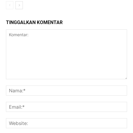
TINGGALKAN KOMENTAR
Komentar:
Na
Ema
Web