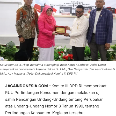
Ketua Komite III, Filep Wamafma didampingi Wakil Ketua Komite III, Jelita Donal
menyerahkan cinderamata kepada Dekan FH UMJ, Dwi Cahyawati dan Wakil Dekan FH
UMJ, Aby Maulana. [Foto: Dokumentasi Komite III DPD RI]
JAGAINDONESIA.COM –
Komite III DPD RI memperkuat
RUU Perlindungan Konsumen dengan melakukan uji
sahih Rancangan Undang-Undang tentang Perubahan
atas Undang-Undang Nomor 8 Tahun 1999, tentang
Perlindungan Konsumen. Kegiatan tersebut