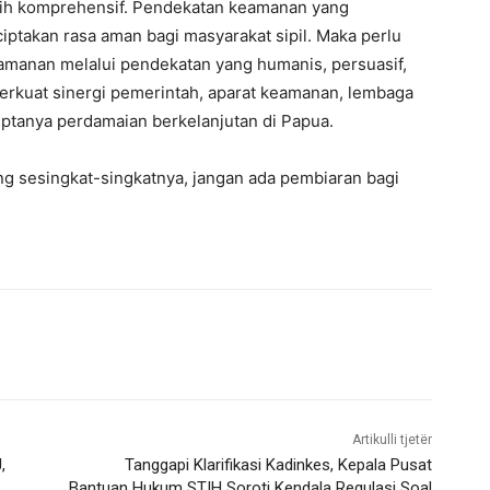
bih komprehensif. Pendekatan keamanan yang
takan rasa aman bagi masyarakat sipil. Maka perlu
amanan melalui pendekatan yang humanis, persuasif,
rkuat sinergi pemerintah, aparat keamanan, lembaga
iptanya perdamaian berkelanjutan di Papua.
g sesingkat-singkatnya, jangan ada pembiaran bagi
Artikulli tjetër
,
Tanggapi Klarifikasi Kadinkes, Kepala Pusat
Bantuan Hukum STIH Soroti Kendala Regulasi Soal