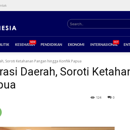
ntak
Search..
NEW
HOT
LITIK
KESEHATAN
PENDIDIKAN
EKONOMI
INTERNASIONAL
EN
ah, Soroti Ketahanan Pangan hingga Konflik Papua
rasi Daerah, Soroti Ketah
apua
124
0