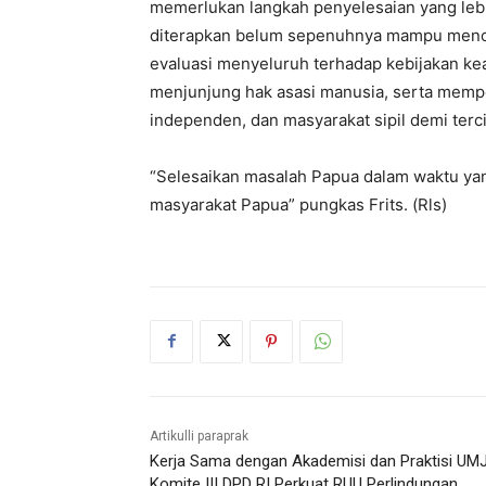
memerlukan langkah penyelesaian yang le
diterapkan belum sepenuhnya mampu mencip
evaluasi menyeluruh terhadap kebijakan ke
menjunjung hak asasi manusia, serta mempe
independen, dan masyarakat sipil demi terc
“Selesaikan masalah Papua dalam waktu yan
masyarakat Papua” pungkas Frits. (Rls)
Artikulli paraprak
Kerja Sama dengan Akademisi dan Praktisi UMJ
Komite III DPD RI Perkuat RUU Perlindungan