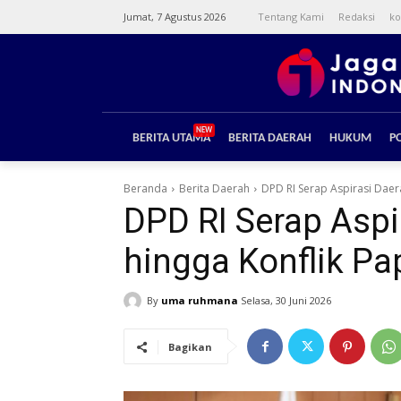
Jumat, 7 Agustus 2026
Tentang Kami
Redaksi
ko
NEW
BERITA UTAMA
BERITA DAERAH
HUKUM
PO
Beranda
Berita Daerah
DPD RI Serap Aspirasi Daer
DPD RI Serap Aspi
hingga Konflik P
By
uma ruhmana
Selasa, 30 Juni 2026
Bagikan