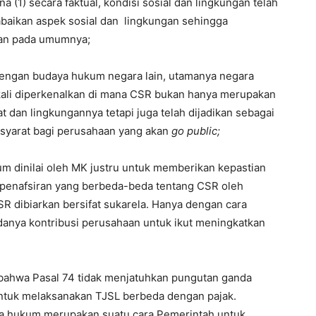
na (1) secara faktual, kondisi sosial dan lingkungan telah
abaikan aspek sosial dan lingkungan sehingga
gan pada umumnya;
dengan budaya hukum negara lain, utamanya negara
kali diperkenalkan di mana CSR bukan hanya merupakan
 dan lingkungannya tetapi juga telah dijadikan sebagai
n syarat bagi perusahaan yang akan
go public;
 dinilai oleh MK justru untuk memberikan kepastian
 penafsiran yang berbeda-beda tentang CSR oleh
SR dibiarkan bersifat sukarela. Hanya dengan cara
anya kontribusi perusahaan untuk ikut meningkatkan
bahwa Pasal 74 tidak menjatuhkan pungutan ganda
ntuk melaksanakan TJSL berbeda dengan pajak.
 hukum merupakan suatu cara Pemerintah untuk