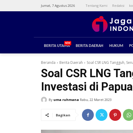
Jumat, 7 Agustus 2026
Tentang Kami
Redaksi
ko
NEW
BERITA UTAMA
BERITA DAERAH
HUKUM
PO
Beranda
Berita Daerah
Soal CSR LNG Tangguh, Senat
Soal CSR LNG Tang
Investasi di Papu
By
uma ruhmana
Rabu, 22 Maret 2023
Bagikan