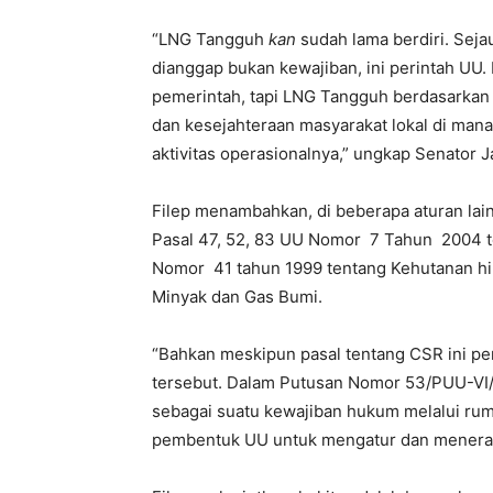
“LNG Tangguh
kan
sudah lama berdiri. Seja
dianggap bukan kewajiban, ini perintah U
pemerintah, tapi LNG Tangguh berdasarkan 
dan kesejahteraan masyarakat lokal di man
aktivitas operasionalnya,” ungkap Senator J
Filep menambahkan, di beberapa aturan lai
Pasal 47, 52, 83 UU Nomor 7 Tahun 2004 te
Nomor 41 tahun 1999 tentang Kehutanan h
Minyak dan Gas Bumi.
“Bahkan meskipun pasal tentang CSR ini p
tersebut. Dalam Putusan Nomor 53/PUU-V
sebagai suatu kewajiban hukum melalui ru
pembentuk UU untuk mengatur dan menerap