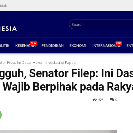
ntak
Search..
NEW
HOT
LITIK
KESEHATAN
PENDIDIKAN
EKONOMI
INTERNASIONAL
EN
or Filep: Ini Dasar Hukum Investasi di Papua...
guh, Senator Filep: Ini D
a Wajib Berpihak pada Raky
523
0