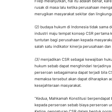
Filep melanjutkan, hal itu adalah benar, kare
rusak di masa lalu ketika perusahaan meng
merugikan masyarakat sekitar dan lingkun
(2) budaya hukum di Indonesia tidak sama 
industri maju tempat konsep CSR pertama 
tuntutan bagi perusahaan kepada masyarakat
salah satu indikator kinerja perusahaan da
(3)
menjadikan CSR sebagai kewajiban hukum
hukum sebab dapat menghindari terjadinya
perseroan sebagaimana dapat terjadi bila C
memaksa tersebut akan dapat diharapkan ad
kesejahteraan masyarakat.
“
Kedua
, Mahkamah Konstitusi berpendapat 
kepada perseroan sebab biaya perseroan u
Ketiga,
pengaturan CSR dalam bentuk norma