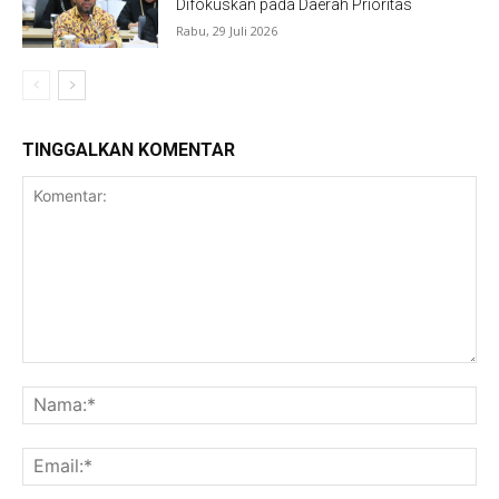
Difokuskan pada Daerah Prioritas
Rabu, 29 Juli 2026
TINGGALKAN KOMENTAR
Komentar:
Na
Ema