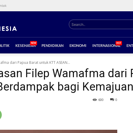
ntak
Search..
NEW
HOT
LITIK
KESEHATAN
PENDIDIKAN
EKONOMI
INTERNASIONAL
EN
afma dari Papua Barat untuk KTT ASEAN...
asan Filep Wamafma dari 
Berdampak bagi Kemajuan
600
0