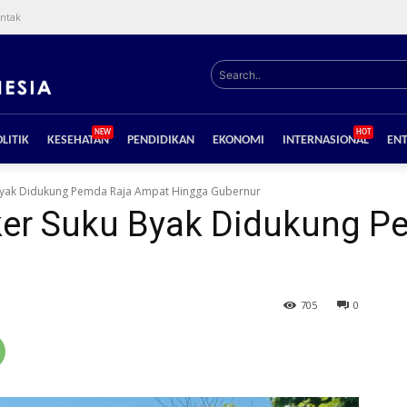
ntak
Search..
NEW
HOT
LITIK
KESEHATAN
PENDIDIKAN
EKONOMI
INTERNASIONAL
EN
u Byak Didukung Pemda Raja Ampat Hingga Gubernur
Raker Suku Byak Didukung 
705
0