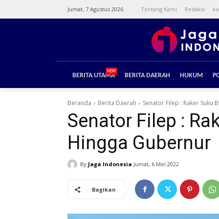
Jumat, 7 Agustus 2026
Tentang Kami
Redaksi
ko
NEW
BERITA UTAMA
BERITA DAERAH
HUKUM
PO
Beranda
Berita Daerah
Senator Filep : Raker Suk
Senator Filep : 
Hingga Gubernur
By
Jaga Indonesia
Jumat, 6 Mei 2022
Bagikan