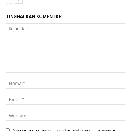
TINGGALKAN KOMENTAR
Komentar:
Na
Ema
Web
Simpan nama, email, dan situs web saya di browser ini