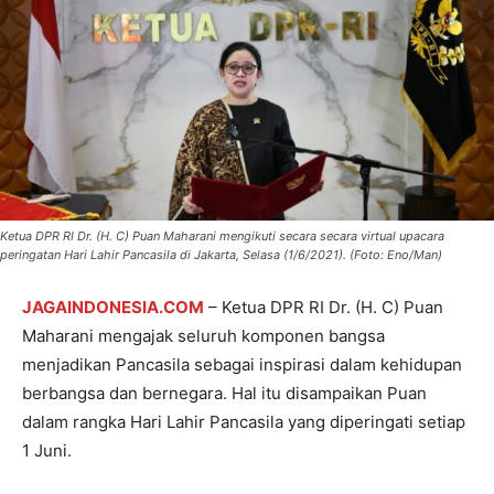
Ketua DPR RI Dr. (H. C) Puan Maharani mengikuti secara secara virtual upacara
peringatan Hari Lahir Pancasila di Jakarta, Selasa (1/6/2021). (Foto: Eno/Man)
JAGAINDONESIA.COM
– Ketua DPR RI Dr. (H. C) Puan
Maharani mengajak seluruh komponen bangsa
menjadikan Pancasila sebagai inspirasi dalam kehidupan
berbangsa dan bernegara. Hal itu disampaikan Puan
dalam rangka Hari Lahir Pancasila yang diperingati setiap
1 Juni.