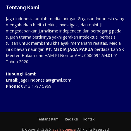
Tentang Kami
Jaga Indonesia adalah media Jaringan Gagasan Indonesia yang
mengabarkan berita terkini, investigasi, dan opini. JI
mengedepankan jurnalisme independen dan berpegang pada
tujuan utama berdirinya yakni gerakan intelektual berbasis
tulisan untuk membantu khalayak memahami realitas. Media
ini dibawah naungan
PT. MEDIA JAGA PAPUA
berdasarkan SK
Menteri Hukum dan HAM RI Nomor AHU.0006094.AH.01.01
Tahun 2020.
Hubungi Kami
:
Email
:
jaga1indonesia@gmail.com
Phone
: 0813 1797 5969
Tentang Kami
Redaksi
kontak
© Copyright 2026
Jaga Indonesia
. All Rights Reserved.