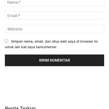
Na
Ema
Web
Simpan nama, email, dan situs web saya di browser ini
untuk lain kali saya berkomentar.
Berita Terkini