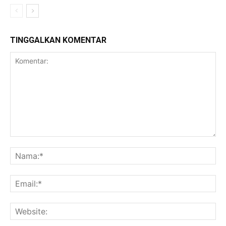
TINGGALKAN KOMENTAR
Komentar:
Na
Ema
Web