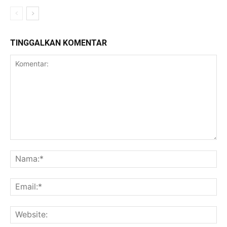
TINGGALKAN KOMENTAR
Komentar:
Na
Ema
Web