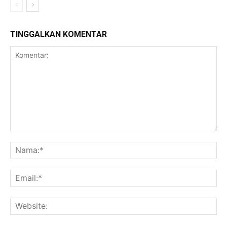
TINGGALKAN KOMENTAR
Komentar:
Na
Ema
Web