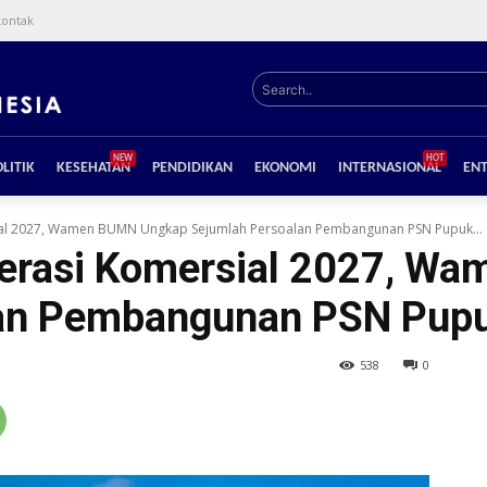
kontak
Search..
NEW
HOT
LITIK
KESEHATAN
PENDIDIKAN
EKONOMI
INTERNASIONAL
EN
ial 2027, Wamen BUMN Ungkap Sejumlah Persoalan Pembangunan PSN Pupuk...
perasi Komersial 2027, 
an Pembangunan PSN Pupu
538
0