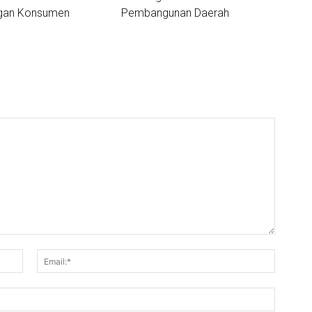
ngan Konsumen
Pembangunan Daerah
Nama:*
Email:*
Website