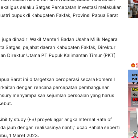
ekaligus selaku Satgas Percepatan Investasi melakukan
tri pupuk di Kabupaten Fakfak, Provinsi Papua Barat
u juga dihadiri Wakil Menteri Badan Usaha Milik Negara
a Satgas, pejabat daerah Kabupaten Fakfak, Direktur
an Direktur Utama PT Pupuk Kalimantan Timur (PKT)
pua Barat ini ditargetkan beroperasi secara komersil
erkaitan dengan rencana percepatan pembangunan
Mansury menyampaikan sejumlah persoalan yang harus
sebut.
ibility study (FS) proyek agar angka Internal Rate of
da jauh dengan realisasinya nanti,” ucap Pahala seperti
abu, 1 Maret 2023.