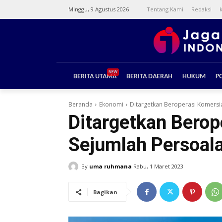
Minggu, 9 Agustus 2026
Tentang Kami
Redaksi
NEW
BERITA UTAMA
BERITA DAERAH
HUKUM
PO
Beranda
Ekonomi
Ditargetkan Beroperasi Komers
Ditargetkan Bero
Sejumlah Persoal
By
uma ruhmana
Rabu, 1 Maret 2023
Bagikan