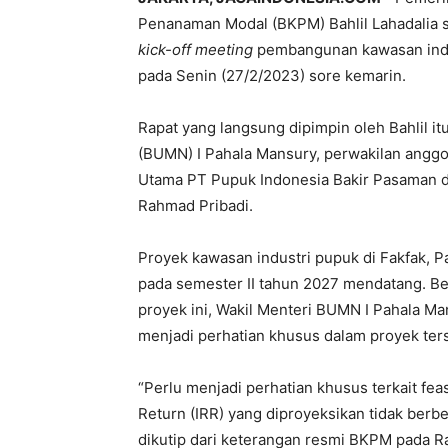
Penanaman Modal (BKPM) Bahlil Lahadalia s
kick-off meeting
pembangunan kawasan indus
pada Senin (27/2/2023) sore kemarin.
Rapat yang langsung dipimpin oleh Bahlil it
(BUMN) I Pahala Mansury, perwakilan anggot
Utama PT Pupuk Indonesia Bakir Pasaman d
Rahmad Pribadi.
Proyek kawasan industri pupuk di Fakfak, Pa
pada semester II tahun 2027 mendatang. B
proyek ini, Wakil Menteri BUMN I Pahala 
menjadi perhatian khusus dalam proyek ter
“Perlu menjadi perhatian khusus terkait feas
Return (IRR) yang diproyeksikan tidak berbe
dikutip dari keterangan resmi BKPM pada R