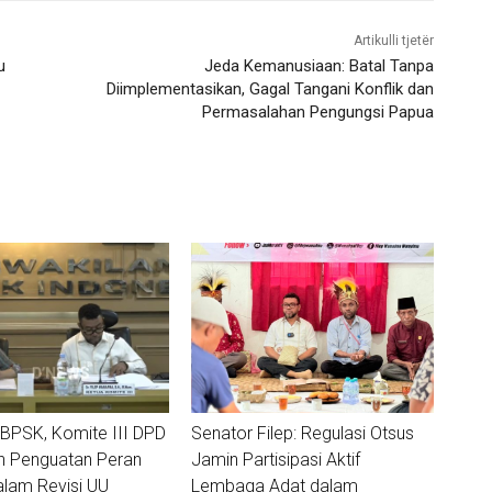
Artikulli tjetër
u
Jeda Kemanusiaan: Batal Tanpa
Diimplementasikan, Gagal Tangani Konflik dan
Permasalahan Pengungsi Papua
BPSK, Komite III DPD
Senator Filep: Regulasi Otsus
n Penguatan Peran
Jamin Partisipasi Aktif
alam Revisi UU
Lembaga Adat dalam