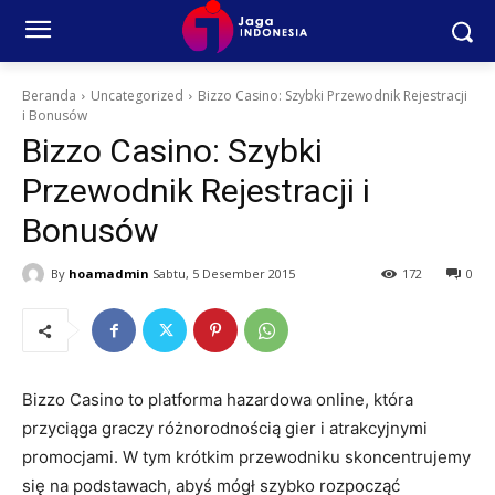
Beranda
Uncategorized
Bizzo Casino: Szybki Przewodnik Rejestracji
i Bonusów
Bizzo Casino: Szybki
Przewodnik Rejestracji i
Bonusów
By
hoamadmin
Sabtu, 5 Desember 2015
172
0
Bizzo Casino to platforma hazardowa online, która
przyciąga graczy różnorodnością gier i atrakcyjnymi
promocjami. W tym krótkim przewodniku skoncentrujemy
się na podstawach, abyś mógł szybko rozpocząć