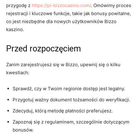
przygodę z
https://pl-bizzocasino.com/
. Omówimy proces
rejestracji i kluczowe funkcje, takie jak bonusy powitalne,
co jest niezbędne dla nowych użytkowników Bizzo
kaszino.
Przed rozpoczęciem
Zanim zarejestrujesz się w Bizzo, upewnij się o kilku
kwestiach:
Sprawdź, czy w Twoim regionie dostęp jest legalny.
Przygotuj ważny dokument tożsamości do weryfikacji.
Zdecyduj, którą metodę płatności preferujesz.
Zapoznaj się z regulaminem, szczególnie dotyczącym
bonusów.