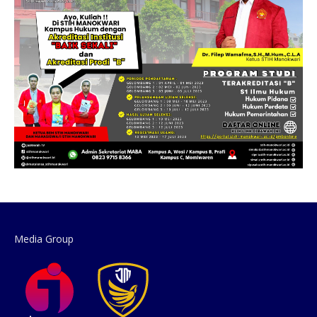
Media Group