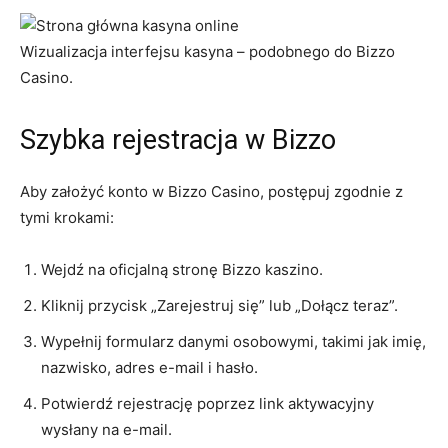
Wizualizacja interfejsu kasyna – podobnego do Bizzo
Casino.
Szybka rejestracja w Bizzo
Aby założyć konto w Bizzo Casino, postępuj zgodnie z
tymi krokami:
Wejdź na oficjalną stronę Bizzo kaszino.
Kliknij przycisk „Zarejestruj się” lub „Dołącz teraz”.
Wypełnij formularz danymi osobowymi, takimi jak imię,
nazwisko, adres e-mail i hasło.
Potwierdź rejestrację poprzez link aktywacyjny
wysłany na e-mail.