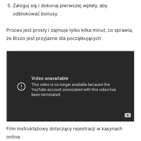
Zaloguj się i dokonaj pierwszej wpłaty, aby
odblokować bonusy.
Proces jest prosty i zajmuje tylko kilka minut, co sprawia,
że Bizzo jest przyjazne dla początkujących.
Film instruktażowy dotyczący rejestracji w kasynach
online.