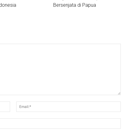
donesia
Bersenjata di Papua
Nama:*
Email:*
Website