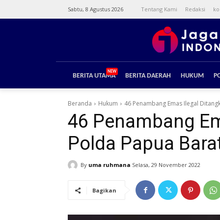
Sabtu, 8 Agustus 2026
Tentang Kami
Redaksi
ko
NEW
BERITA UTAMA
BERITA DAERAH
HUKUM
PO
Beranda
Hukum
46 Penambang Emas Ilegal Ditangka
46 Penambang Emas
Polda Papua Bara
By
uma ruhmana
Selasa, 29 November 2022
Bagikan