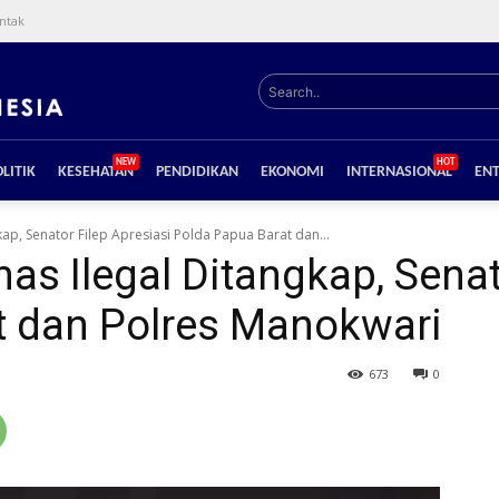
ntak
Search..
NEW
HOT
LITIK
KESEHATAN
PENDIDIKAN
EKONOMI
INTERNASIONAL
EN
p, Senator Filep Apresiasi Polda Papua Barat dan...
 Ilegal Ditangkap, Senato
t dan Polres Manokwari
673
0