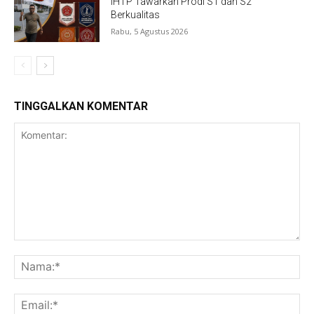
IHTP Tawarkan Prodi S1 dan S2
Berkualitas
Rabu, 5 Agustus 2026
TINGGALKAN KOMENTAR
Komentar:
Na
Ema