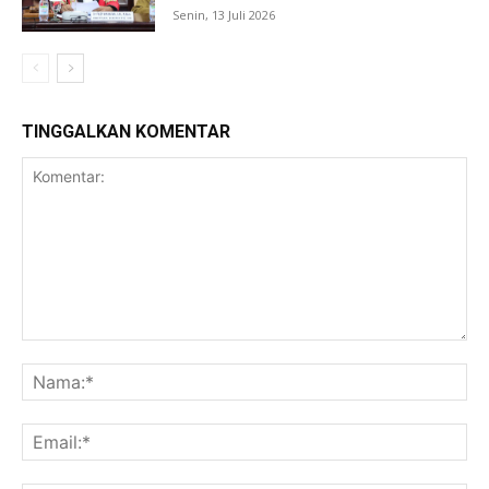
Senin, 13 Juli 2026
TINGGALKAN KOMENTAR
Komentar:
Na
Ema