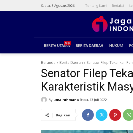
Sabtu, 8 Agustus 2026
Tentang Kami
Redaksi
ko
NEW
BERITA UTAMA
BERITA DAERAH
HUKUM
PO
Beranda
Berita Daerah
Senator Filep Tekankan Pe
Senator Filep Te
Karakteristik Mas
By
uma ruhmana
Rabu, 13 Juli 2022
Bagikan