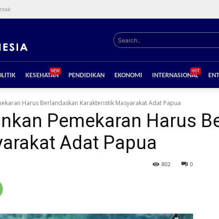
ntak
Search..
NEW
HOT
LITIK
KESEHATAN
PENDIDIKAN
EKONOMI
INTERNASIONAL
EN
mekaran Harus Berlandaskan Karakteristik Masyarakat Adat Papua
kankan Pemekaran Harus B
yarakat Adat Papua
802
0