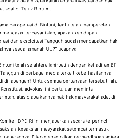
ermasuk dalam keterkaitan antara investasi dan hak-
t adat di Teluk Bintuni.
ama beroperasi di Bintuni, tentu telah memperoleh
 mendasar terbesar ialah, apakah kehidupan
orasi dan eksploitasi Tangguh sudah mendapatkan hak-
onalnya sesuai amanah UU?” ucapnya.
intuni telah sejahtera lahirbatin dengan kehadiran BP
 Tangguh di berbagai media terkait keberhasilannya,
di di lapangan? Untuk semua pertanyaan tersebut-lah,
 Konstitusi, advokasi ini bertujuan meminta
ntah, atas diabaikannya hak-hak masyarakat adat di
.
Komite I DPD RI ini menjabarkan secara terperinci
esaksian-kesaksian masyarakat setempat termasuk
m paparannya, Filep menampilkan perbandingan antara