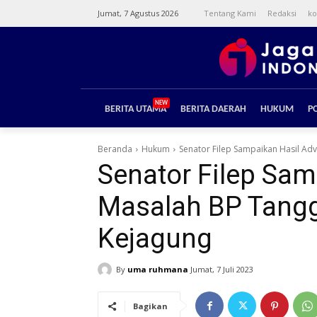
Jumat, 7 Agustus 2026
Tentang Kami
Redaksi
ko
NEW
BERITA UTAMA
BERITA DAERAH
HUKUM
PO
Beranda
Hukum
Senator Filep Sampaikan Hasil Adv
Senator Filep Sa
Masalah BP Tangg
Kejagung
By
uma ruhmana
Jumat, 7 Juli 2023
Bagikan