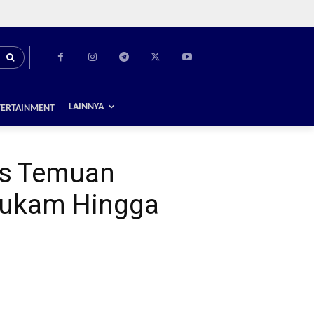
LAINNYA
TERTAINMENT
as Temuan
hukam Hingga