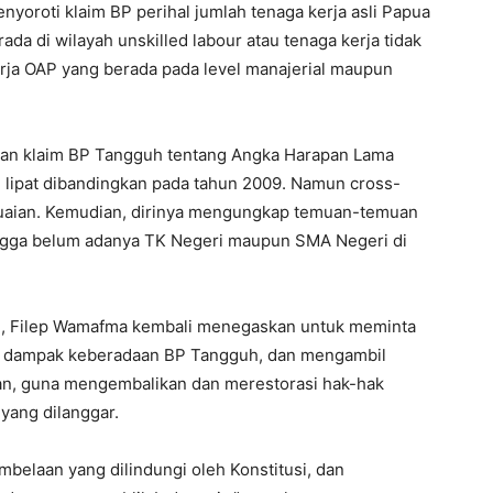
enyoroti klaim BP perihal jumlah tenaga kerja asli Papua
da di wilayah unskilled labour atau tenaga kerja tidak
erja OAP yang berada pada level manajerial maupun
gan klaim BP Tangguh tentang Angka Harapan Lama
i lipat dibandingkan pada tahun 2009. Namun cross-
suaian. Kemudian, dirinya mengungkap temuan-temuan
ingga belum adanya TK Negeri maupun SMA Negeri di
ini, Filep Wamafma kembali menegaskan untuk meminta
h dampak keberadaan BP Tangguh, dan mengambil
kan, guna mengembalikan dan merestorasi hak-hak
yang dilanggar.
belaan yang dilindungi oleh Konstitusi, dan