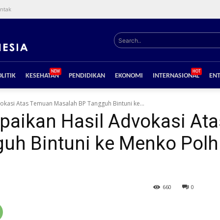
ntak
Search..
NEW
HOT
LITIK
KESEHATAN
PENDIDIKAN
EKONOMI
INTERNASIONAL
EN
okasi Atas Temuan Masalah BP Tangguh Bintuni ke...
mpaikan Hasil Advokasi At
uh Bintuni ke Menko Pol
660
0