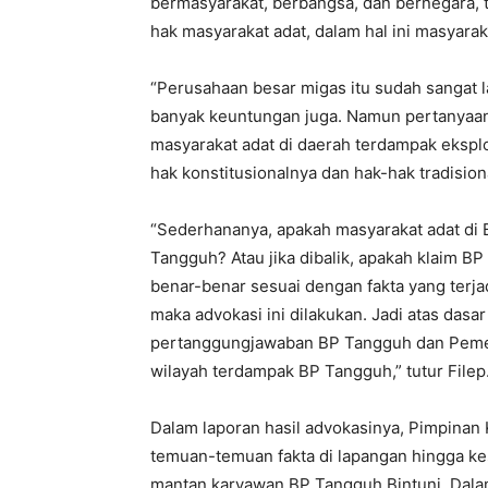
bermasyarakat, berbangsa, dan bernegara, t
hak masyarakat adat, dalam hal ini masyaraka
“Perusahaan besar migas itu sudah sangat l
banyak keuntungan juga. Namun pertanyaan
masyarakat adat di daerah terdampak ekspl
hak konstitusionalnya dan hak-hak tradisi
“Sederhananya, apakah masyarakat adat di B
Tangguh? Atau jika dibalik, apakah klaim BP
benar-benar sesuai dengan fakta yang terja
maka advokasi ini dilakukan. Jadi atas dasar
pertanggungjawaban BP Tangguh dan Pemeri
wilayah terdampak BP Tangguh,” tutur Filep
Dalam laporan hasil advokasinya, Pimpinan 
temuan-temuan fakta di lapangan hingga k
mantan karyawan BP Tangguh Bintuni. Dala