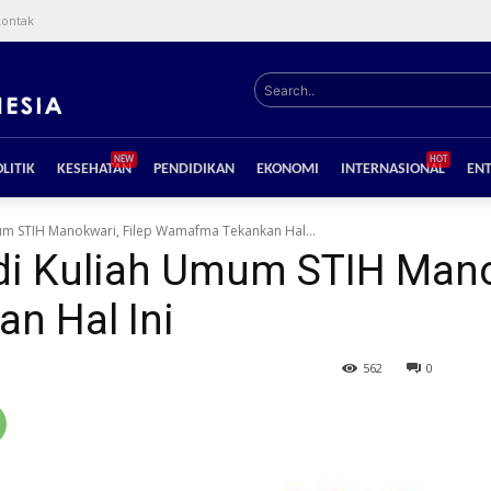
kontak
Search..
NEW
HOT
LITIK
KESEHATAN
PENDIDIKAN
EKONOMI
INTERNASIONAL
EN
um STIH Manokwari, Filep Wamafma Tekankan Hal...
di Kuliah Umum STIH Manok
n Hal Ini
562
0