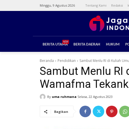
Minggu, 9 Agustus 2026
Tentang Kami
Redaksi
NEW
BERITA UTAMA
BERITA DAERAH
HUKUM
PO
Beranda
Pendidikan
Sambut Menlu RI di Kuliah Um
Sambut Menlu RI 
Wamafma Tekanka
By
uma ruhmana
Selasa, 22 Agustus 2023
Bagikan