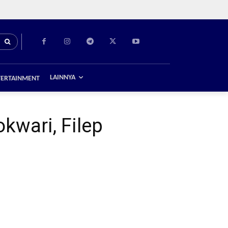
LAINNYA
TERTAINMENT
wari, Filep