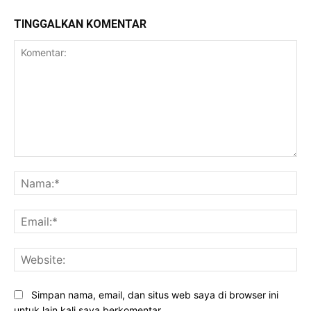
TINGGALKAN KOMENTAR
Komentar:
Na
Ema
Web
Simpan nama, email, dan situs web saya di browser ini
untuk lain kali saya berkomentar.