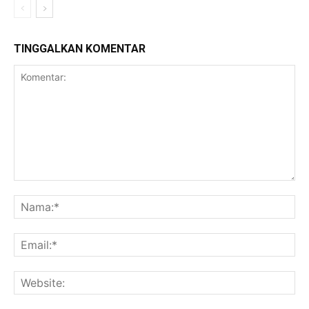
TINGGALKAN KOMENTAR
Komentar:
Na
Ema
Web