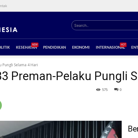
ntak
Search..
NEW
HOT
LITIK
KESEHATAN
PENDIDIKAN
EKONOMI
INTERNASIONAL
EN
 Pungli Selama 4 Hari
83 Preman-Pelaku Pungli S
575
0
Ber