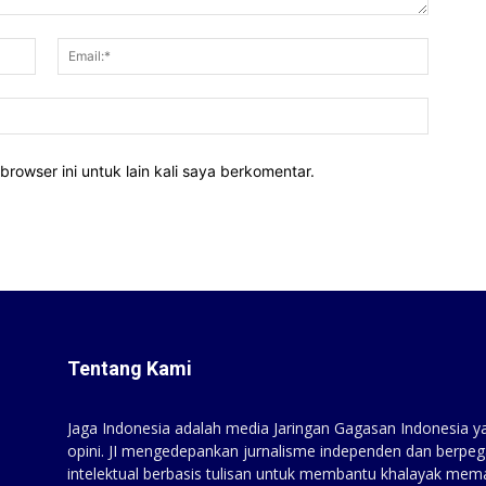
Nama:*
Email:*
Website
rowser ini untuk lain kali saya berkomentar.
Tentang Kami
Jaga Indonesia adalah media Jaringan Gagasan Indonesia yan
opini. JI mengedepankan jurnalisme independen dan berpeg
intelektual berbasis tulisan untuk membantu khalayak mem