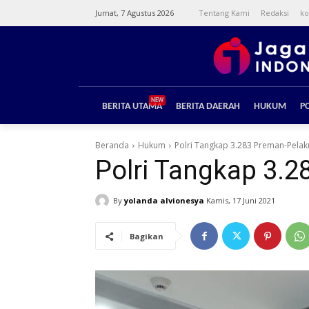
Jumat, 7 Agustus 2026
Tentang Kami
Redaksi
ko
NEW
BERITA UTAMA
BERITA DAERAH
HUKUM
PO
Beranda
Hukum
Polri Tangkap 3.283 Preman-Pelaku
Polri Tangkap 3.2
By
yolanda alvionesya
Kamis, 17 Juni 2021
Bagikan