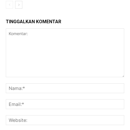
TINGGALKAN KOMENTAR
Komentar:
Na
Ema
Web