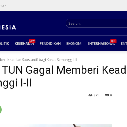
ntak
Search..
NEW
HOT
LITIK
KESEHATAN
PENDIDIKAN
EKONOMI
INTERNASIONAL
EN
ri Keadilan Substantif bagi Kasus Semanggi I-II
i TUN Gagal Memberi Keadi
gi I-II
871
0