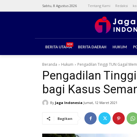
Sabtu, 8 Agustus 2026
Tentang Kami
Redaksi
ko
NEW
BERITA UTAMA
BERITA DAERAH
HUKUM
PO
Beranda
Hukum
Pengadilan Tinggi TUN Gagal Membe
Pengadilan Tingg
bagi Kasus Semang
By
Jaga Indonesia
Jumat, 12 Maret 2021
Bagikan