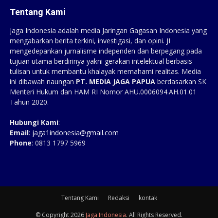
Tentang Kami
Jaga Indonesia adalah media Jaringan Gagasan Indonesia yang
mengabarkan berita terkini, investigasi, dan opini. JI
mengedepankan jurnalisme independen dan berpegang pada
tujuan utama berdirinya yakni gerakan intelektual berbasis
tulisan untuk membantu khalayak memahami realitas. Media
ini dibawah naungan
PT. MEDIA JAGA PAPUA
berdasarkan SK
Menteri Hukum dan HAM RI Nomor AHU.0006094.AH.01.01
Tahun 2020.
Hubungi Kami
:
Email
:
jaga1indonesia@gmail.com
Phone
: 0813 1797 5969
Tentang Kami
Redaksi
kontak
© Copyright 2026
Jaga Indonesia
. All Rights Reserved.