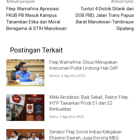
Artikulli paraprak
Artikulli tjetër
Filep Wamafma Apresiasi
Tuntut 4 Distrik Ditarik dari
FKUB PB Masuk Kampus
DOB PBD, Jalan Trans Papua
Tanamkan Etika dan Moral
Barat Manokwari-Tambrauw
Beragama di STIH Manokwari
Dipalang
Postingan Terkait
Filep Wamafma: Otsus Merupakan
Instrumen Politik Lindungi Hak OAP
Kamis, 6 Agustus 2026
Miliki Akreditasi ‘Baik Sekali’, Rektor Filep:
IHTP Tawarkan Prodi S1 dan S2
Berkualitas
Rabu, 5 Agustus 2026
Senator Filep Soroti Imbas Kebijakan
Efisiensi Daerah, Juga Dorong MBG