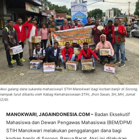
Aksi galang dana sukarela mahasiswa/i STIH Manokwari bagi korban banjir di Sorong,
nampak turut dibantu oleh Kabag Kemahasiswaan STIH, Jhon Sasan, SH.,MH, Jumat
(2/9).
MANOKWARI, JAGAINDONESIA.COM –
Badan Eksekutif
Mahasiswa dan Dewan Pengawas Mahasiswa (BEM/DPM)
STIH Manokwari melakukan penggalangan dana bagi
korban banjir di Sorong, Papua Barat. Aksi ini dilakukan