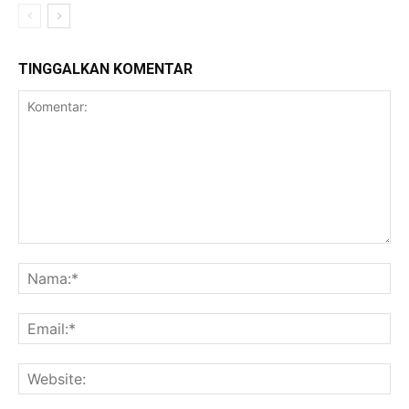
TINGGALKAN KOMENTAR
Komentar:
Na
Ema
Web