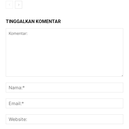
TINGGALKAN KOMENTAR
Komentar:
Na
Ema
Web