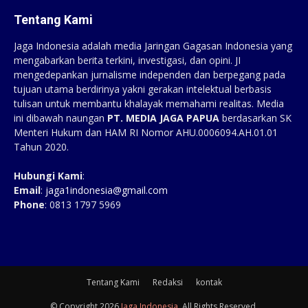
Tentang Kami
Jaga Indonesia adalah media Jaringan Gagasan Indonesia yang
mengabarkan berita terkini, investigasi, dan opini. JI
mengedepankan jurnalisme independen dan berpegang pada
tujuan utama berdirinya yakni gerakan intelektual berbasis
tulisan untuk membantu khalayak memahami realitas. Media
ini dibawah naungan
PT. MEDIA JAGA PAPUA
berdasarkan SK
Menteri Hukum dan HAM RI Nomor AHU.0006094.AH.01.01
Tahun 2020.
Hubungi Kami
:
Email
:
jaga1indonesia@gmail.com
Phone
: 0813 1797 5969
Tentang Kami
Redaksi
kontak
© Copyright 2026
Jaga Indonesia
. All Rights Reserved.