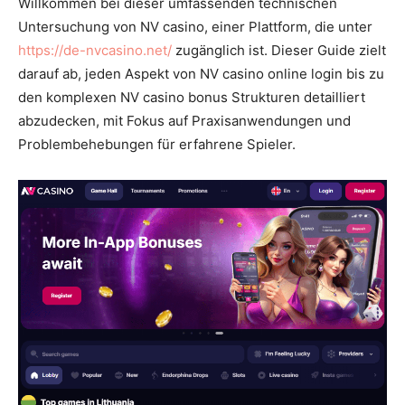
Willkommen bei dieser umfassenden technischen
Untersuchung von NV casino, einer Plattform, die unter
https://de-nvcasino.net/
zugänglich ist. Dieser Guide zielt
darauf ab, jeden Aspekt von NV casino online login bis zu
den komplexen NV casino bonus Strukturen detailliert
abzudecken, mit Fokus auf Praxisanwendungen und
Problembehebungen für erfahrene Spieler.