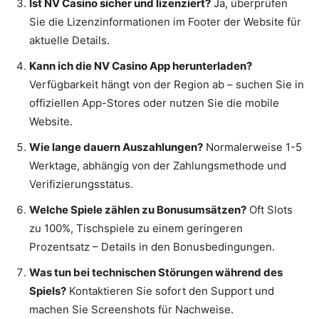
Ist NV Casino sicher und lizenziert?
Ja, überprüfen
Sie die Lizenzinformationen im Footer der Website für
aktuelle Details.
Kann ich die NV Casino App herunterladen?
Verfügbarkeit hängt von der Region ab – suchen Sie in
offiziellen App-Stores oder nutzen Sie die mobile
Website.
Wie lange dauern Auszahlungen?
Normalerweise 1-5
Werktage, abhängig von der Zahlungsmethode und
Verifizierungsstatus.
Welche Spiele zählen zu Bonusumsätzen?
Oft Slots
zu 100%, Tischspiele zu einem geringeren
Prozentsatz – Details in den Bonusbedingungen.
Was tun bei technischen Störungen während des
Spiels?
Kontaktieren Sie sofort den Support und
machen Sie Screenshots für Nachweise.