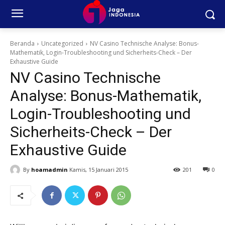
Beranda
Uncategorized
NV Casino Technische Analyse: Bonus-
Mathematik, Login-Troubleshooting und Sicherheits-Check – Der
Exhaustive Guide
NV Casino Technische
Analyse: Bonus-Mathematik,
Login-Troubleshooting und
Sicherheits-Check – Der
Exhaustive Guide
By
hoamadmin
Kamis, 15 Januari 2015
201
0