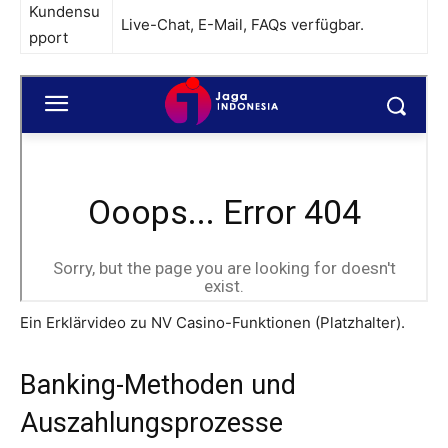
Kundensu
Live-Chat, E-Mail, FAQs verfügbar.
pport
Ein Erklärvideo zu NV Casino-Funktionen (Platzhalter).
Banking-Methoden und
Auszahlungsprozesse