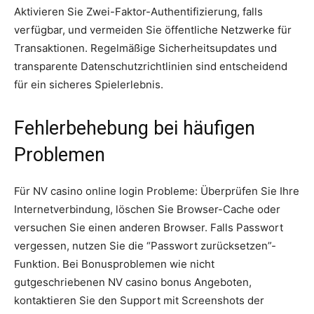
Aktivieren Sie Zwei-Faktor-Authentifizierung, falls
verfügbar, und vermeiden Sie öffentliche Netzwerke für
Transaktionen. Regelmäßige Sicherheitsupdates und
transparente Datenschutzrichtlinien sind entscheidend
für ein sicheres Spielerlebnis.
Fehlerbehebung bei häufigen
Problemen
Für NV casino online login Probleme: Überprüfen Sie Ihre
Internetverbindung, löschen Sie Browser-Cache oder
versuchen Sie einen anderen Browser. Falls Passwort
vergessen, nutzen Sie die “Passwort zurücksetzen”-
Funktion. Bei Bonusproblemen wie nicht
gutgeschriebenen NV casino bonus Angeboten,
kontaktieren Sie den Support mit Screenshots der