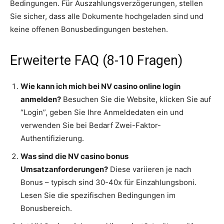
Bedingungen. Für Auszahlungsverzögerungen, stellen
Sie sicher, dass alle Dokumente hochgeladen sind und
keine offenen Bonusbedingungen bestehen.
Erweiterte FAQ (8-10 Fragen)
Wie kann ich mich bei NV casino online login
anmelden?
Besuchen Sie die Website, klicken Sie auf
“Login”, geben Sie Ihre Anmeldedaten ein und
verwenden Sie bei Bedarf Zwei-Faktor-
Authentifizierung.
Was sind die NV casino bonus
Umsatzanforderungen?
Diese variieren je nach
Bonus – typisch sind 30-40x für Einzahlungsboni.
Lesen Sie die spezifischen Bedingungen im
Bonusbereich.