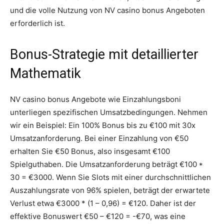
und die volle Nutzung von NV casino bonus Angeboten
erforderlich ist.
Bonus-Strategie mit detaillierter
Mathematik
NV casino bonus Angebote wie Einzahlungsboni
unterliegen spezifischen Umsatzbedingungen. Nehmen
wir ein Beispiel: Ein 100% Bonus bis zu €100 mit 30x
Umsatzanforderung. Bei einer Einzahlung von €50
erhalten Sie €50 Bonus, also insgesamt €100
Spielguthaben. Die Umsatzanforderung beträgt €100 *
30 = €3000. Wenn Sie Slots mit einer durchschnittlichen
Auszahlungsrate von 96% spielen, beträgt der erwartete
Verlust etwa €3000 * (1 – 0,96) = €120. Daher ist der
effektive Bonuswert €50 – €120 = -€70, was eine