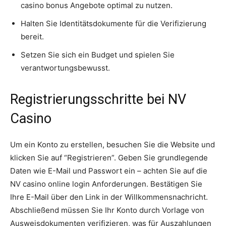
casino bonus Angebote optimal zu nutzen.
Halten Sie Identitätsdokumente für die Verifizierung
bereit.
Setzen Sie sich ein Budget und spielen Sie
verantwortungsbewusst.
Registrierungsschritte bei NV
Casino
Um ein Konto zu erstellen, besuchen Sie die Website und
klicken Sie auf “Registrieren”. Geben Sie grundlegende
Daten wie E-Mail und Passwort ein – achten Sie auf die
NV casino online login Anforderungen. Bestätigen Sie
Ihre E-Mail über den Link in der Willkommensnachricht.
Abschließend müssen Sie Ihr Konto durch Vorlage von
Ausweisdokumenten verifizieren, was für Auszahlungen