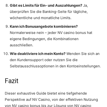
Gibt es Limits für Ein- und Auszahlungen?
Ja,
überprüfen Sie die Banking-Seite für tägliche,
wöchentliche und monatliche Limits.
Kann ich Bonusangebote kombinieren?
Normalerweise nein – jeder NV casino bonus hat
eigene Bedingungen, die Kombinationen
ausschließen.
Wie deaktiviere ich mein Konto?
Wenden Sie sich an
den Kundensupport oder nutzen Sie die
Selbstausschlussoptionen in den Kontoeinstellungen.
Fazit
Dieser exhaustive Guide bietet eine tiefgehende
Perspektive auf NV Casino, von der effektiven Nutzung
von NV casino bonus bis zur Lösung von NV casino