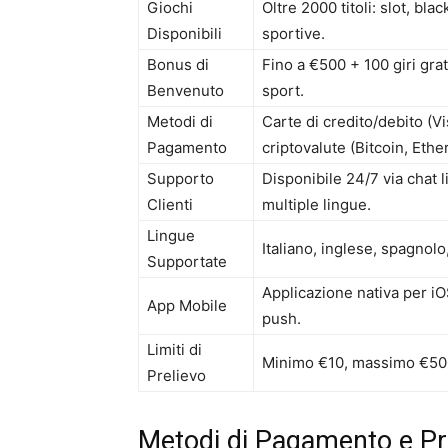
Giochi
Oltre 2000 titoli: slot, bl
Disponibili
sportive.
Bonus di
Fino a €500 + 100 giri gratu
Benvenuto
sport.
Metodi di
Carte di credito/debito (Vi
Pagamento
criptovalute (Bitcoin, Ethe
Supporto
Disponibile 24/7 via chat 
Clienti
multiple lingue.
Lingue
Italiano, inglese, spagnolo
Supportate
Applicazione nativa per iO
App Mobile
push.
Limiti di
Minimo €10, massimo €5000 
Prelievo
Metodi di Pagamento e Pre