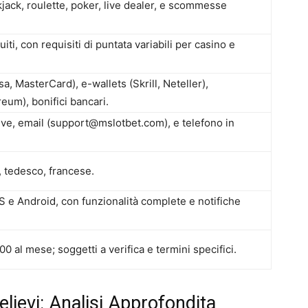
ackjack, roulette, poker, live dealer, e scommesse
iti, con requisiti di puntata variabili per casino e
sa, MasterCard), e-wallets (Skrill, Neteller),
reum), bonifici bancari.
live, email (support@mslotbet.com), e telefono in
, tedesco, francese.
S e Android, con funzionalità complete e notifiche
al mese; soggetti a verifica e termini specifici.
lievi: Analisi Approfondita