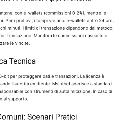
istantanei con e-wallets (commissioni 0-2%), mentre le
. Per i prelievi, i tempi variano: e-wallets entro 24 ore,
pochi minuti. I limiti di transazione dipendono dal metodo;
per transazione. Monitora le commissioni nascoste e
are le vincite.
ica Tecnica
6-bit per proteggere dati e transazioni. La licenza è
attando l’autorità emittente. Mslotbet aderisce a standard
esponsabile con strumenti di autolimitazione. In caso di
e al supporto.
Comuni: Scenari Pratici