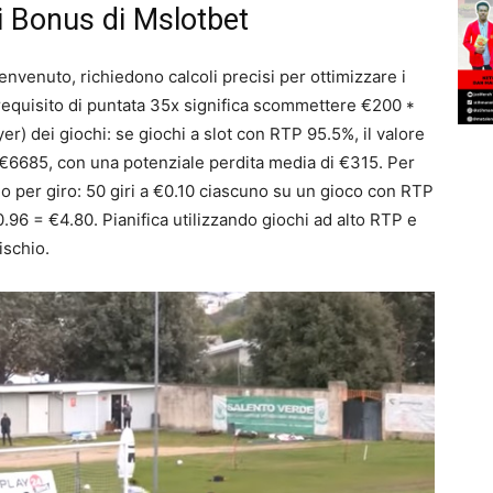
i Bonus di Mslotbet
benvenuto, richiedono calcoli precisi per ottimizzare i
requisito di puntata 35x significa scommettere €200 *
r) dei giochi: se giochi a slot con RTP 95.5%, il valore
€6685, con una potenziale perdita media di €315. Per
dio per giro: 50 giri a €0.10 ciascuno su un gioco con RTP
.96 = €4.80. Pianifica utilizzando giochi ad alto RTP e
ischio.