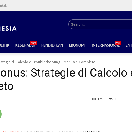
ntak
Search..
NEW
HOT
LITIK
KESEHATAN
PENDIDIKAN
EKONOMI
INTERNASIONAL
EN
rategie di Calcolo e Troubleshooting – Manuale Completo
onus: Strategie di Calcolo
eto
175
0