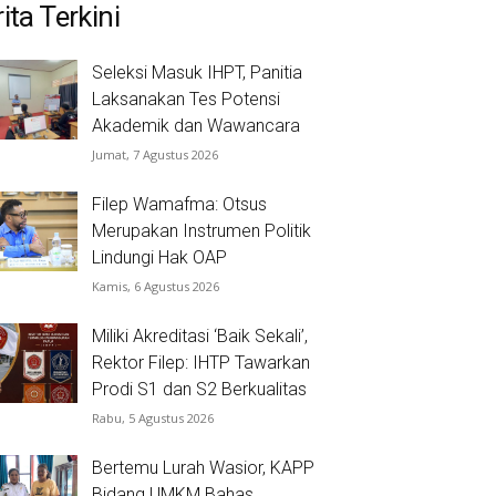
ita Terkini
Seleksi Masuk IHPT, Panitia
Laksanakan Tes Potensi
Akademik dan Wawancara
Jumat, 7 Agustus 2026
Filep Wamafma: Otsus
Merupakan Instrumen Politik
Lindungi Hak OAP
Kamis, 6 Agustus 2026
Miliki Akreditasi ‘Baik Sekali’,
Rektor Filep: IHTP Tawarkan
Prodi S1 dan S2 Berkualitas
Rabu, 5 Agustus 2026
Bertemu Lurah Wasior, KAPP
Bidang UMKM Bahas