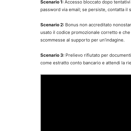
Scenario 1:
Accesso bloccato dopo tentativi f
password via email; se persiste, contatta il 
Scenario 2:
Bonus non accreditato nonostante 
usato il codice promozionale corretto e che 
scommesse al supporto per un’indagine.
Scenario 3:
Prelievo rifiutato per documenti
come estratto conto bancario e attendi la r