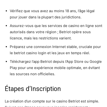
Vérifiez que vous avez au moins 18 ans, l’âge légal
pour jouer dans la plupart des juridictions.
Assurez-vous que les services de casino en ligne sont
autorisés dans votre région ; Betriot opère sous
licence, mais les restrictions varient.
Préparez une connexion Internet stable, cruciale pour
le betriot casino login et les jeux en temps réel.
Téléchargez l’app Betriot depuis l’App Store ou Google
Play pour une expérience mobile optimale, en évitant
les sources non officielles.
Étapes d’Inscription
La création d’un compte sur le casino Betriot est simple.