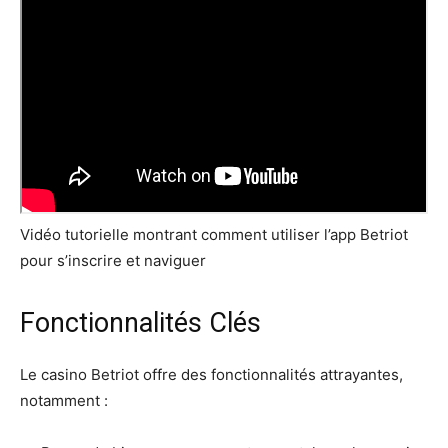
Vidéo tutorielle montrant comment utiliser l’app Betriot
pour s’inscrire et naviguer
Fonctionnalités Clés
Le casino Betriot offre des fonctionnalités attrayantes,
notamment :