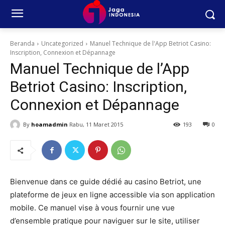
Beranda
Uncategorized
Manuel Technique de l'App Betriot Casino:
Inscription, Connexion et Dépannage
Manuel Technique de l’App
Betriot Casino: Inscription,
Connexion et Dépannage
By
hoamadmin
Rabu, 11 Maret 2015
193
0
Bienvenue dans ce guide dédié au casino Betriot, une
plateforme de jeux en ligne accessible via son application
mobile. Ce manuel vise à vous fournir une vue
d’ensemble pratique pour naviguer sur le site, utiliser