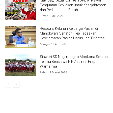
May Day, Ketua Komite III DPD RI Kawal
Penguatan Kebijakan untuk Kesejahteraan
dan Perlindungan Buruh
Jumat, 1 Mei 2026
Respons Keluhan Keluarga Pasien di
Manokwari, Senator Filep Tegaskan
Keselamatan Pasien Harus Jadi Prioritas
Minggu, 19 April 2026
Siswa/i SD Negeri Jagiro Moskona Selatan
Terima Beasiswa PIP Aspirasi Filep
Wamafma
Rabu, 11 Maret 2026