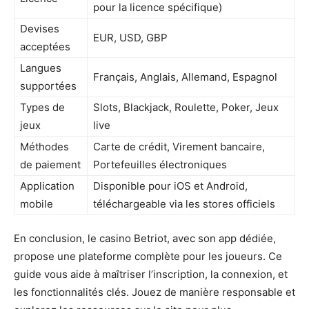
pour la licence spécifique)
Devises
EUR, USD, GBP
acceptées
Langues
Français, Anglais, Allemand, Espagnol
supportées
Types de
Slots, Blackjack, Roulette, Poker, Jeux
jeux
live
Méthodes
Carte de crédit, Virement bancaire,
de paiement
Portefeuilles électroniques
Application
Disponible pour iOS et Android,
mobile
téléchargeable via les stores officiels
En conclusion, le casino Betriot, avec son app dédiée,
propose une plateforme complète pour les joueurs. Ce
guide vous aide à maîtriser l’inscription, la connexion, et
les fonctionnalités clés. Jouez de manière responsable et