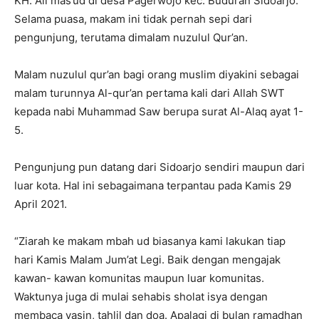
KH. Ali mas’ud di desa Pagerwojo kec. Buduran Sidoarjo.
Selama puasa, makam ini tidak pernah sepi dari
pengunjung, terutama dimalam nuzulul Qur’an.
Malam nuzulul qur’an bagi orang muslim diyakini sebagai
malam turunnya Al-qur’an pertama kali dari Allah SWT
kepada nabi Muhammad Saw berupa surat Al-Alaq ayat 1-
5.
Pengunjung pun datang dari Sidoarjo sendiri maupun dari
luar kota. Hal ini sebagaimana terpantau pada Kamis 29
April 2021.
“Ziarah ke makam mbah ud biasanya kami lakukan tiap
hari Kamis Malam Jum’at Legi. Baik dengan mengajak
kawan- kawan komunitas maupun luar komunitas.
Waktunya juga di mulai sehabis sholat isya dengan
membaca yasin, tahlil dan doa. Apalagi di bulan ramadhan