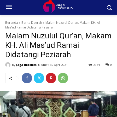
Beranda
Berita Daerah
Malam Nuzulul Qur'an, Makam KH. Ali
Mas'ud Ramai Didatangi Peziarah
Malam Nuzulul Qur’an, Makam
KH. Ali Mas’ud Ramai
Didatangi Peziarah
By
Jaga Indonesia
Jumat, 30 April 2021
2964
0