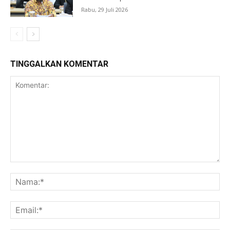
Rabu, 29 Juli 2026
TINGGALKAN KOMENTAR
Komentar:
Na
Ema