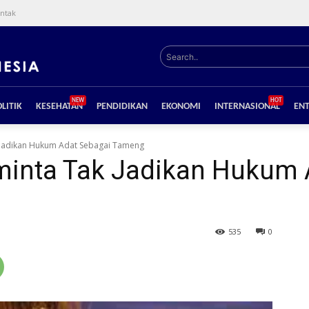
ntak
Search..
NEW
HOT
LITIK
KESEHATAN
PENDIDIKAN
EKONOMI
INTERNASIONAL
EN
 Jadikan Hukum Adat Sebagai Tameng
inta Tak Jadikan Hukum 
535
0