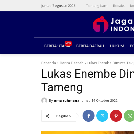
Jumat, 7 Agustus 2026
Tentang Kami
Redaksi
ko
NEW
BERITA UTAMA
BERITA DAERAH
HUKUM
PO
Beranda
Berita Daerah
Lukas Enembe Diminta Tak
Lukas Enembe Dim
Tameng
By
uma ruhmana
Jumat, 14 Oktober 2022
Bagikan