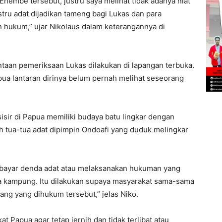
Enembe tersebut, justru saya melihat tidak adanya niat
stru adat dijadikan tameng bagi Lukas dan para
n hukum,” ujar Nikolaus dalam keterangannya di
ntaan pemeriksaan Lukas dilakukan di lapangan terbuka.
pua lantaran dirinya belum pernah melihat seseorang
sisir di Papua memiliki budaya batu lingkar dengan
h tua-tua adat dipimpin Ondoafi yang duduk melingkar
embayar denda adat atau melaksanakan hukuman yang
a kampung. Itu dilakukan supaya masyarakat sama-sama
ang yang dihukum tersebut,” jelas Niko.
t Papua agar tetap jernih dan tidak terlibat atau