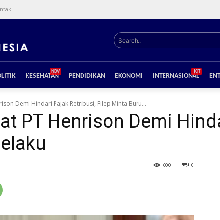
ntak
Search..
NEW
HOT
LITIK
KESEHATAN
PENDIDIKAN
EKONOMI
INTERNASIONAL
EN
son Demi Hindari Pajak Retribusi, Filep Minta Buru...
t PT Henrison Demi Hindar
Pelaku
600
0