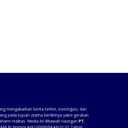
:
g mengabarkan berita terkini, investigasi, dan
ang pada tujuan utama berdirinya yakni gerakan
ahami realitas. Media ini dibawah naungan
PT.
HAM RI Nomor AHU.0006094.AH.01.01 Tahun