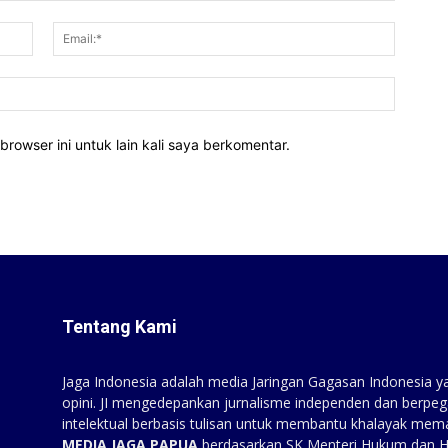
Nama:*
Email:*
Website
rowser ini untuk lain kali saya berkomentar.
Tentang Kami
Jaga Indonesia adalah media Jaringan Gagasan Indonesia yan
opini. JI mengedepankan jurnalisme independen dan berpeg
intelektual berbasis tulisan untuk membantu khalayak mem
MEDIA JAGA PAPUA
berdasarkan SK Menteri Hukum dan 