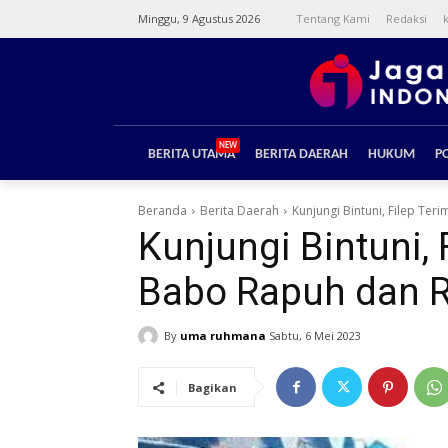
Minggu, 9 Agustus 2026
Tentang Kami
Redaksi
NEW
BERITA UTAMA
BERITA DAERAH
HUKUM
PO
Beranda
Berita Daerah
Kunjungi Bintuni, Filep Te
Kunjungi Bintuni,
Babo Rapuh dan 
By
uma ruhmana
Sabtu, 6 Mei 2023
Bagikan