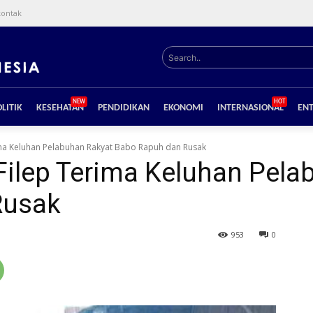
kontak
Search..
NEW
HOT
LITIK
KESEHATAN
PENDIDIKAN
EKONOMI
INTERNASIONAL
EN
rima Keluhan Pelabuhan Rakyat Babo Rapuh dan Rusak
 Filep Terima Keluhan Pel
Rusak
953
0